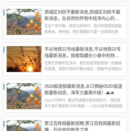
巨头到传统行业的巨头，从新兴产业的创业者到跨
界投资的大佬，中国富豪榜的每一次更新，都牵动
西城区刘跃平最新消息,西城区刘跃平最
着无数人的目光，本文将带您深入了解中国富...
新消息，在自然的怀抱中找寻内心的宁
静
在这个快节奏、高压力的时代，我们时常感到疲惫
和焦虑，有时候，我们需要的只是一次简单的旅
行，去远离尘嚣，探索自然的美景，找回内心的平
静，西城区的刘跃平先生就进行了一次这样的旅
平谷地铁22号线最新消息,平谷地铁22号
行，让我们跟随他的脚步，一起感受这份宁静与
线最新消息，探索隐藏在小巷中的特色
美...
小店
在繁忙的都市生活中，我们总是渴望找到一处静谧
的角落，享受片刻的宁静与美好，随着平谷地铁22
号线的最新消息传来，我们不禁期待这条新线路将
如何改变我们的出行方式，更期待它是否能带领我
052d驱逐舰最新消息,🚢💥揭秘052D驱逐
们抵达那些隐藏在都市深处的小店，就让我...
舰最新动态，海军力量再升级！🌊🔥
Hey小伙伴们~ 最近军迷圈可是热闹非凡，特别是
关于我们国家的“中华神盾”——052D型导弹驱逐舰
的最新消息，简直是让人热血沸腾！👀💥 就让我带
你一探究竟，看看这艘海上巨无霸的最新进展，还
贾汪百姓网最新招聘,贾汪百姓网最新招
有它如何成为我们海军力量的新...
聘，开启你的蜕变之旅