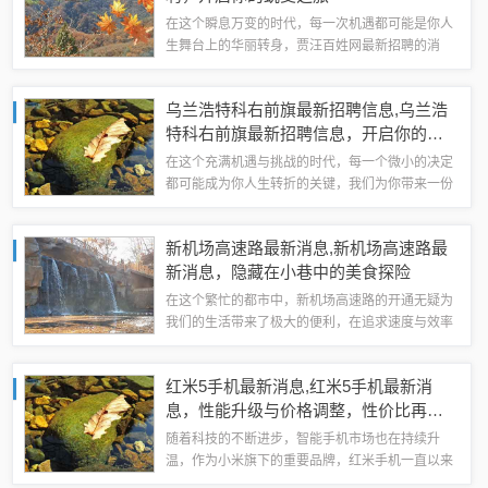
在这个瞬息万变的时代，每一次机遇都可能是你人
生舞台上的华丽转身，贾汪百姓网最新招聘的消
息，就像一缕春风，吹进了我们每个人的心田，带
来无限的可能与希望，不论你是初出茅庐的毕业
乌兰浩特科右前旗最新招聘信息,乌兰浩
生，还是寻求新挑战的职场老将，这里都有属于
特科右前旗最新招聘信息，开启你的蜕
你...
变之旅
在这个充满机遇与挑战的时代，每一个微小的决定
都可能成为你人生转折的关键，我们为你带来一份
特别的礼物——乌兰浩特科右前旗最新招聘信息，
这不仅仅是一份工作机会，更是一次自我挑战、自
新机场高速路最新消息,新机场高速路最
我提升的旅程，让我们一起踏上这段旅程，探...
新消息，隐藏在小巷中的美食探险
在这个繁忙的都市中，新机场高速路的开通无疑为
我们的生活带来了极大的便利，在追求速度与效率
的同时，你是否曾想过，在城市的某个角落，或许
还藏着一处未被发掘的美食宝藏？就让我们一起踏
红米5手机最新消息,红米5手机最新消
上这场隐藏在小巷中的美食探险之旅，去发现...
息，性能升级与价格调整，性价比再创
新高
随着科技的不断进步，智能手机市场也在持续升
温，作为小米旗下的重要品牌，红米手机一直以来
都备受关注，而最近，红米5手机的最新消息引发