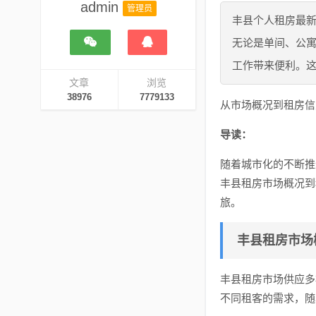
admin
管理员
丰县个人租房最
无论是单间、公
工作带来便利。
文章
浏览
38976
7779133
从市场概况到租房信
导读：
随着城市化的不断推
丰县租房市场概况到
旅。
丰县租房市场
丰县租房市场供应多
不同租客的需求，随