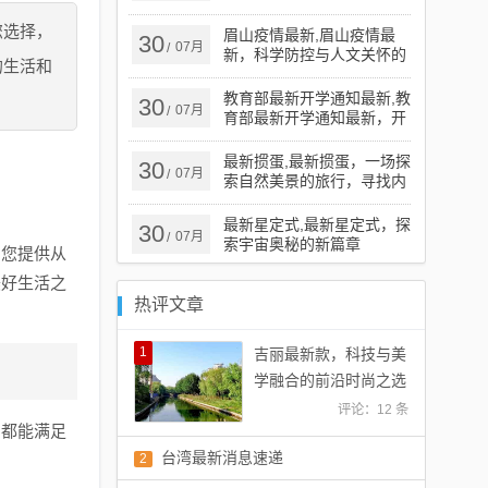
您选择，
眉山疫情最新,眉山疫情最
30
07月
/
新，科学防控与人文关怀的
的生活和
平衡之道
教育部最新开学通知最新,教
30
07月
/
育部最新开学通知最新，开
启学习新篇章，拥抱自信与
成就
最新掼蛋,最新掼蛋，一场探
30
07月
/
索自然美景的旅行，寻找内
心的宁静
最新星定式,最新星定式，探
30
07月
/
索宇宙奥秘的新篇章
为您提供从
美好生活之
热评文章
1
吉丽最新款，科技与美
学融合的前沿时尚之选
评论：12 条
，都能满足
台湾最新消息速递
2