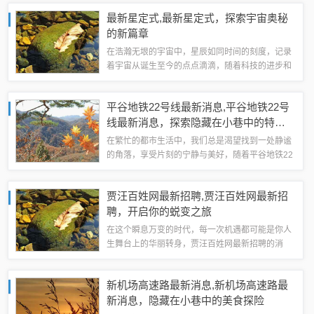
探索自然美景的旅行，让你远离尘嚣，发现内心的
最新星定式,最新星定式，探索宇宙奥秘
平静。启程：放下手机，拥抱自然让我们从放...
的新篇章
在浩瀚无垠的宇宙中，星辰如同时间的刻度，记录
着宇宙从诞生至今的点点滴滴，随着科技的进步和
天文学研究的深入，人类对宇宙的认知也在不断刷
新，我们将一起探索“最新星定式”，这一引领我们
平谷地铁22号线最新消息,平谷地铁22号
理解宇宙结构、星系演化以及恒星生命周期...
线最新消息，探索隐藏在小巷中的特色
小店
在繁忙的都市生活中，我们总是渴望找到一处静谧
的角落，享受片刻的宁静与美好，随着平谷地铁22
号线的最新消息传来，我们不禁期待这条新线路将
如何改变我们的出行方式，更期待它是否能带领我
贾汪百姓网最新招聘,贾汪百姓网最新招
们抵达那些隐藏在都市深处的小店，就让我...
聘，开启你的蜕变之旅
在这个瞬息万变的时代，每一次机遇都可能是你人
生舞台上的华丽转身，贾汪百姓网最新招聘的消
息，就像一缕春风，吹进了我们每个人的心田，带
来无限的可能与希望，不论你是初出茅庐的毕业
新机场高速路最新消息,新机场高速路最
生，还是寻求新挑战的职场老将，这里都有属于
新消息，隐藏在小巷中的美食探险
你...