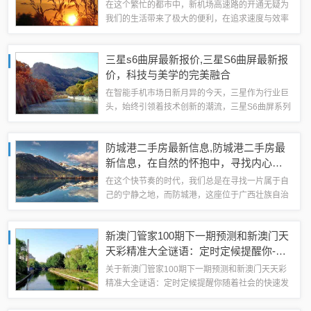
在这个繁忙的都市中，新机场高速路的开通无疑为
我们的生活带来了极大的便利，在追求速度与效率
的同时，你是否曾想过，在城市的某个角落，或许
还藏着一处未被发掘的美食宝藏？就让我们一起踏
三星s6曲屏最新报价,三星S6曲屏最新报
上这场隐藏在小巷中的美食探险之旅，去发现...
价，科技与美学的完美融合
在智能手机市场日新月异的今天，三星作为行业巨
头，始终引领着技术创新的潮流，三星S6曲屏系列
以其独特的设计和卓越的性能，成为了众多消费者
心中的“梦幻手机”，本文将围绕三星S6曲屏的最新
防城港二手房最新信息,防城港二手房最
报价，深入探讨其三大核心要点：设计...
新信息，在自然的怀抱中，寻找内心的
宁静
在这个快节奏的时代，我们总是在寻找一片属于自
己的宁静之地，而防城港，这座位于广西壮族自治
区的美丽港口城市，正是这样一个能让人暂时忘却
尘嚣、找回内心平静的理想之地，就让我们一起探
新澳门管家100期下一期预测和新澳门天
索防城港二手房的最新信息，看看这里有哪些...
天彩精准大全谜语：定时定候提醒你-升
级分析、专家解读解释与落实,详细解
关于新澳门管家100期下一期预测和新澳门天天彩
答、解释与落实
精准大全谜语：定时定候提醒你随着社会的快速发
展，游戏行业日益繁荣，各种游戏预测和解析服务