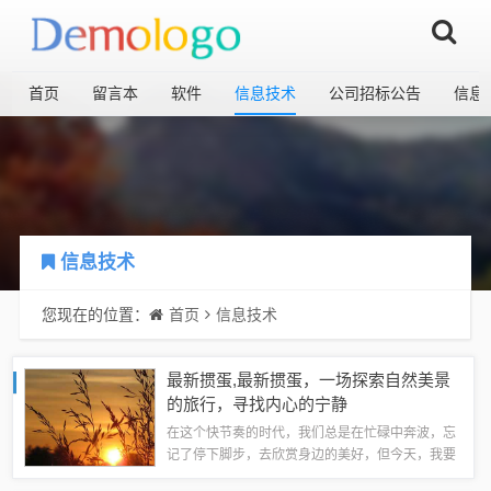
首页
留言本
软件
信息技术
公司招标公告
信息
信息技术
您现在的位置：
首页
信息技术
最新掼蛋,最新掼蛋，一场探索自然美景
的旅行，寻找内心的宁静
在这个快节奏的时代，我们总是在忙碌中奔波，忘
记了停下脚步，去欣赏身边的美好，但今天，我要
带你踏上一场别开生面的旅程——最新掼蛋，一场