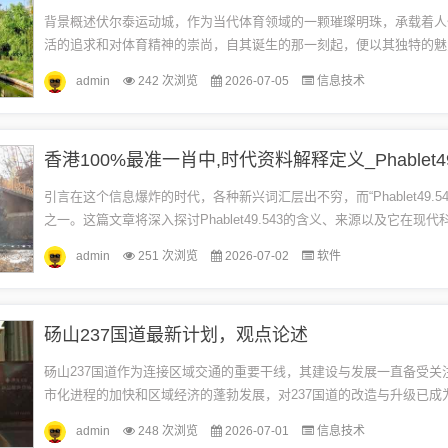
背景概述伏尔泰运动城，作为当代体育领域的一颗璀璨明珠，承载着人
活的追求和对体育精神的崇尚，自其诞生的那一刻起，便以其独特的魅
力，吸引了全球的目光，本文将详细回顾伏尔泰运动城的背景、重要事
admin
242 次浏览
2026-07-05
信息技术
其...
香港100%最准一肖中,时代资料解释定义_Phablet49
引言在这个信息爆炸的时代，各种新兴词汇层出不穷，而“Phablet49.54
之一。这篇文章将深入探讨Phablet49.543的含义、来源以及它在现
的地位。Phablet49.5...
admin
251 次浏览
2026-07-02
软件
砀山237国道最新计划，观点论述
砀山237国道作为连接区域交通的重要干线，其建设与发展一直备受关
市化进程的加快和区域经济的蓬勃发展，对237国道的改造与升级已成
议话题，本文旨在探讨砀山237国道的最新计划，阐述个人的一些观点，并
admin
248 次浏览
2026-07-01
信息技术