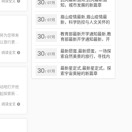
30
阅读全文
07月
/
知，城市发展的新篇章
眉山疫情最新,眉山疫情最
30
07月
/
新，科学防控与人文关怀的
平衡之道
教育部最新开学通知最新,教
30
将为您带来
07月
/
育部最新开学通知最新，开
让旅行更加
启学习新篇章，拥抱自信与
的智能系
成就
最新掼蛋,最新掼蛋，一场探
30
阅读全文
07月
/
索自然美景的旅行，寻找内
心的宁静
最新星定式,最新星定式，探
30
07月
/
索宇宙奥秘的新篇章
动地打开他
起探索新版
，一切都
阅读全文