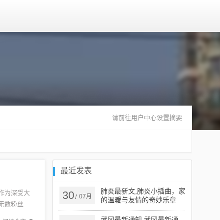
请前往用户中心设置摘要
最近发表
肺炎最新文,肺炎小插曲，家
作为深受大
30
07月
/
的温暖与友情的奇妙乐章
无数粉丝，
武冈最新通知,武冈最新通