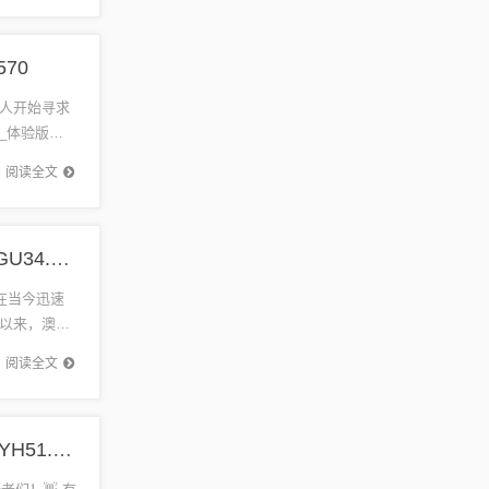
70
人开始寻求
_体验版
...
阅读全文
澳门三肖三码精准100%欢迎你,实证分析详细枕_NGU34.663UHD
 在当今迅速
以来，澳门
阅读全文
四肖必中期期准长期免费公开,实地应用实践解读_JYH51.254生态版