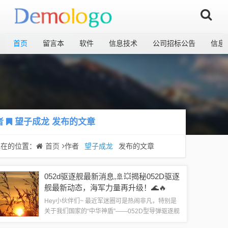
首页
留言本
软件
信息技术
公司招标公告
信息
者
望子成龙
发布的文章
现在的位置：
首页
作者
望子成龙
发布的文章
052d驱逐舰最新消息,🚢💥揭秘052D驱逐
舰最新动态，海军力量再升级！🌊🔥
Hey小伙伴们~ 最近军迷圈可是热闹非凡，特别是
关于我们国家的“中华神盾”——052D型导弹驱逐舰
的最新消息，简直是让人热血沸腾！👀💥 就让我带