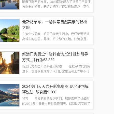
随着互联网的发展，caolii网址成为了许多用户关注
与需要的资源，无论是初学者还是进阶用户，都有
可能因为工作或学习的需要而使用到这一网址，本
文将详细介绍如何获取最新caolii网址，并教您如何
最新防草布，一场探索自然美景的轻松
轻松完成相关任务。获取最...
之旅
在这个快节奏、喧嚣的现代生活中，我们都渴望逃
离城市的喧嚣，寻找一片宁静的天地，好消息是，
有一种神奇的物品——最新防草布，正带领我们走
向这样的探险之旅，它将帮助我们远离尘嚣，发现
新澳门免费全年资料查询,设计规划引导
内心的平静，让我们在探索自然美景的同时，...
方式_并行版63.892
新澳门免费全年资料查询综述 在数字时代的背
景下，信息获取成为了人们日常生活和工作中不可
或缺的一部分。新澳门作为亚洲区域的新兴贸易枢
纽，有着丰富的商业与文化资源。为满足公众获取
2024澳门天天六开彩免费图,现况评判解
全年资料的需求，...
释说法_随身版9.368
导言 亲爱的彩票爱好者们，您是否在寻找最新
的2024澳门天天六开彩免费图表，以帮助您实时了
解奖金分配及走势情况？本文将为您提供详尽的现