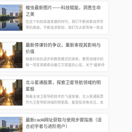
你一探究竟，看看这艘海上巨无霸的最新进展，还
蝗虫最新图片——科技赋能，洞悉生命
有它如何成为我们海军力量的新...
之美
在这个科技高速发展的时代，我们不断探索自然世
界的奥秘，不断追求新知，我们为大家带来一款全
新的高科技产品——蝗虫最新图片集，这款产品将
带你领略蝗虫的真实面貌，用科技的力量，重新定
最新停课铃的争议，重新审视其影响与
义我们对生命的认知。产品概述蝗虫最新图片...
价值
随着科技的进步和教育模式的革新，教育领域中的
每一项变革都牵动着亿万家庭的心弦，关于“最新停
课铃”的话题在社会上引起了广泛关注，支持者认为
它是与时俱进的体现，有助于平衡学习与休息；反
北斗星通股票，探索卫星导航领域的明
对者则担忧它可能打破传统的教学节奏，...
星股
随着全球卫星导航技术的飞速发展，北斗星通股票
作为卫星导航领域的明星股，备受投资者关注，本
文旨在科普北斗星通股票的相关知识，帮助投资者
更好地了解这一领域的投资机会，本文将重点讨论
最新caolii网址获取与使用步骤指南（适
要点一：北斗星通股票的基本面；要点二：北...
合初学者与进阶用户）