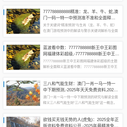
肖一特今晚预测等关键词时，我们首先需要理解这
些词汇的基础含义和背景，在澳门，由于游戏业的
777788888888精准：龙、羊、牛、蛇,澳
发达，与生肖、特码等相关的预测和游戏游戏...
门一码一特一中预测准不准和全面释
义、解释与落实-根源解答、专家解析解
关于关键词“精准预测”与生肖（龙、羊、牛、蛇）
释与落实
在澳门游戏预测中的解读与警示关键词解析与全面
释义我们需要对关键词进行解读和全面释义，关键
词包括：“精准预测”、“龙、羊、牛、蛇”（生肖）、
蓝波看中数：7777788888新王中王彩图
澳门游戏预测等，精准预测意味着预...
网福建体彩超级,-7777788888新王中王彩
图网福建体彩超级,指数级剖析、解释与
7777788888新王中王彩图网福建体彩超级的主题
落实-文化解答、解释与落实​
解析全面释义蓝波看中数：7777788888新王中王
彩图网福建体彩超级，从字面意思解读，这是一串
特定的数字组合，可能与某种游戏游戏相关，在网
三八和气能生财：澳门一肖一马一恃一
络时代，这样的数字组合往...
中下期预测,-2025年天天免费资料,2025,
高效解答、解释与落实​-云原生剖析、解
澳门一肖一马一恃一中下期预测的研究与解读全面
释与落实
释义三八和气能生财“三八和气能生财”这一概念，
通常被理解为和谐与和睦的氛围能够带来财富与好
运，在中国传统文化中，和气被视为一种积极的能
欲钱买无钱无势的人(虎兔)：2025全年正
量，能够促进事物的繁荣与进步，在游戏领...
版资料免费资料公开,-2025年最精准免费