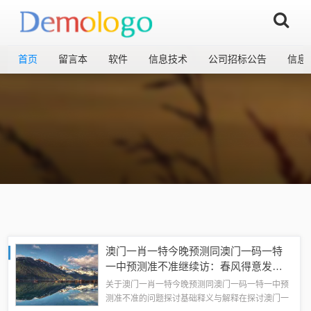
首页
留言本
软件
信息技术
公司招标公告
信息
澳门一肖一特今晚预测同澳门一码一特
一中预测准不准继续访：春风得意发财
时和基础释义、解释与落实​-保障分析、
关于澳门一肖一特今晚预测同澳门一码一特一中预
解释与落实
测准不准的问题探讨基础释义与解释在探讨澳门一