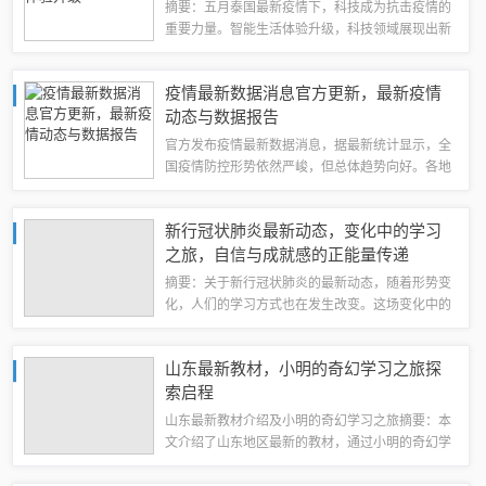
摘要：五月泰国最新疫情下，科技成为抗击疫情的
重要力量。智能生活体验升级，科技领域展现出新
的光芒。通过技术手段，人们更好地了解疫情动
态，有效防控疫情传播。智能科技也为生活带来便
疫情最新数据消息官方更新，最新疫情
利，提升人们的生活质量。实时追踪，健康守护...
动态与数据报告
官方发布疫情最新数据消息，据最新统计显示，全
国疫情防控形势依然严峻，但总体趋势向好。各地
继续加强疫情防控措施，积极应对疫情挑战。请广
大市民保持警惕，做好个人防护，共同助力疫情防
新行冠状肺炎最新动态，变化中的学习
控工作。官方发布疫情最新数据，全国疫情防...
之旅，自信与成就感的正能量传递
摘要：关于新行冠状肺炎的最新动态，随着形势变
化，人们的学习方式也在发生改变。这场变化中的
学习之旅，不仅带来了自信，更激发了人们的成就
感。正能量在旅途中不断传递，人们积极应对挑
山东最新教材，小明的奇幻学习之旅探
战，努力适应新的学习环境，共同为抗击新行冠...
索启程
山东最新教材介绍及小明的奇幻学习之旅摘要：本
文介绍了山东地区最新的教材，通过小明的奇幻学
习之旅展现了新教材的特点和亮点。新教材注重培