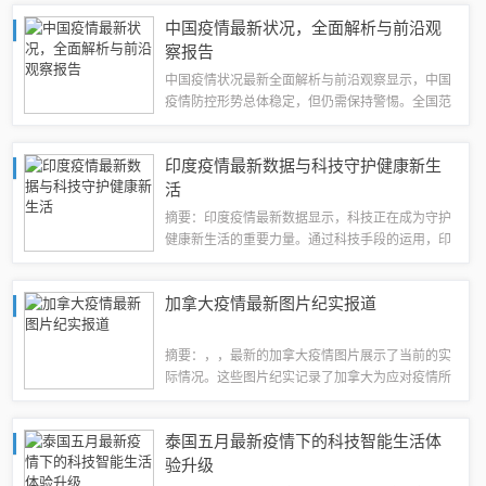
讨其给游戏带来的新机遇与挑战。玩家可关注游戏
中国疫情最新状况，全面解析与前沿观
官方渠道，了解最新资讯，以便更好地适应游...
察报告
中国疫情状况最新全面解析与前沿观察显示，中国
疫情防控形势总体稳定，但仍需保持警惕。全国范
围内疫苗接种工作有序推进，疫苗接种覆盖率不断
提高。各地加强防控措施，有效减少疫情传播风
印度疫情最新数据与科技守护健康新生
险。目前，中国正在加强与国际社会的合作，共...
活
摘要：印度疫情最新数据显示，科技正在成为守护
健康新生活的重要力量。通过科技手段的运用，印
度正在积极应对疫情挑战，保护民众的生命安全和
健康福祉。1、产品概述2、功能亮点3、使用体验
加拿大疫情最新图片纪实报道
4、前景展望随着科技的飞速发展，高科技...
摘要：，，最新的加拿大疫情图片展示了当前的实
际情况。这些图片纪实记录了加拿大为应对疫情所
付出的努力，包括医疗设施、隔离措施、防疫工作
等各方面的情景。图片反映了加拿大政府和人民共
泰国五月最新疫情下的科技智能生活体
同抗击疫情的决心和行动，也呈现了疫情给当...
验升级