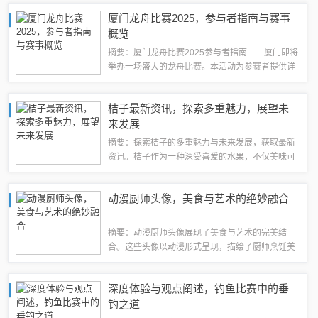
等。本文旨在为读者提供全面的濮阳生猪价格行情
厦门龙舟比赛2025，参与者指南与赛事
概述，帮助人们更好地了解当地市场趋势和价...
概览
摘要：厦门龙舟比赛2025参与者指南——厦门即将
举办一场盛大的龙舟比赛。本活动为参赛者提供详
细指南，包括比赛时间、地点、参赛队伍、比赛规
则、注意事项等。参赛者需了解报名方式、组队要
桔子最新资讯，探索多重魅力，展望未
求及比赛流程，遵守规则，展现团队精神...
来发展
摘要：探索桔子的多重魅力与未来发展，获取最新
资讯。桔子作为一种深受喜爱的水果，不仅美味可
口，还具备丰富的营养价值。了解桔子最新的市场
动态、产业趋势、科研成果等资讯，揭示桔子产业
动漫厨师头像，美食与艺术的绝妙融合
的未来发展潜力。跟随我们一同领略桔子的魅...
摘要：动漫厨师头像展现了美食与艺术的完美结
合。这些头像以动漫形式呈现，描绘了厨师烹饪美
食的精彩瞬间。通过细腻的线条和丰富的色彩，动
漫厨师头像将烹饪技艺与艺术创作相融合，展现出
深度体验与观点阐述，钓鱼比赛中的垂
独特的魅力。这些头像适合作为个性化头像，展...
钓之道