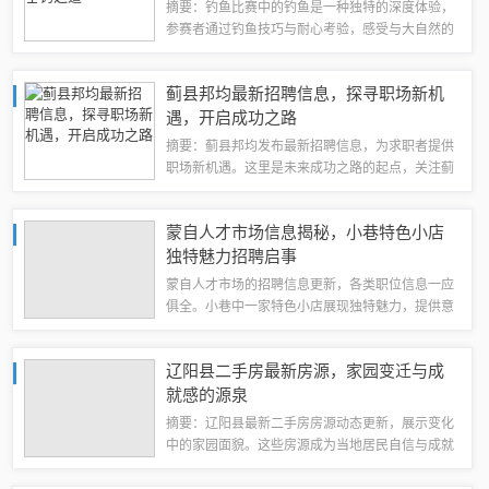
摘要：钓鱼比赛中的钓鱼是一种独特的深度体验，
参赛者通过钓鱼技巧与耐心考验，感受与大自然的
亲近与对话。比赛不仅是竞技的较量，更是对钓鱼
文化、技巧与策略的理解与阐述。参赛者在等待鱼
蓟县邦均最新招聘信息，探寻职场新机
儿上钩的过程中，体验平静与专注，展现对自...
遇，开启成功之路
摘要：蓟县邦均发布最新招聘信息，为求职者提供
职场新机遇。这里是未来成功之路的起点，关注蓟
县邦均的最新招聘信息，发现更多适合你的职位，
把握职场发展的机会。不论你寻找的是长期发展还
蒙自人才市场信息揭秘，小巷特色小店
是短期兼职，这里都能满足你的需求。立即关...
独特魅力招聘启事
蒙自人才市场的招聘信息更新，各类职位信息一应
俱全。小巷中一家特色小店展现独特魅力，提供意
外惊喜。该店以其别具一格的经营模式和优质服务
吸引求职者关注，成为人才市场中一道亮丽的风景
辽阳县二手房最新房源，家园变迁与成
线。详情可关注蒙自人才市场招聘信息，感受...
就感的源泉
摘要：辽阳县最新二手房房源动态更新，展示变化
中的家园面貌。这些房源成为当地居民自信与成就
感的源泉，提供多样化的选择，满足不同购房者的