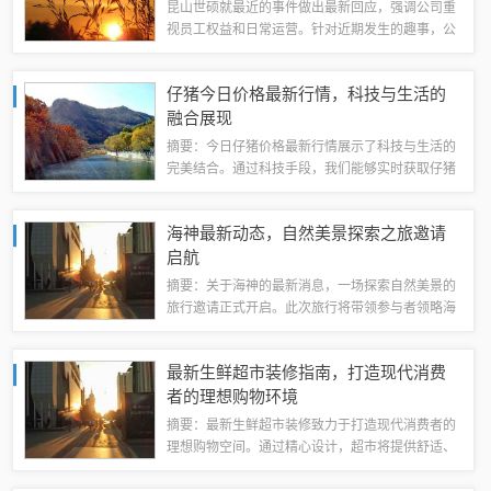
昆山世硕就最近的事件做出最新回应，强调公司重
视员工权益和日常运营。针对近期发生的趣事，公
司表示将积极应对，确保员工工作环境的和谐与安
全。昆山世硕也呼吁员工关注自身安全与健康，共
仔猪今日价格最新行情，科技与生活的
同营造积极向上的工作氛围。此次回应旨在澄...
融合展现
摘要：今日仔猪价格最新行情展示了科技与生活的
完美结合。通过科技手段，我们能够实时获取仔猪
价格的动态信息，为养殖业主提供决策支持。仔猪
市场的价格波动受到多种因素的影响，包括供需关
海神最新动态，自然美景探索之旅邀请
系、季节性因素等。科技的应用使得我们能够...
启航
摘要：关于海神的最新消息，一场探索自然美景的
旅行邀请正式开启。此次旅行将带领参与者领略海
洋的壮丽景色，感受大自然的神秘魅力。具体行
程、目的地及参与方式等详细信息待后续公布，邀
最新生鲜超市装修指南，打造现代消费
请热爱自然、喜欢探险的朋友们共同加入，一起...
者的理想购物环境
摘要：最新生鲜超市装修致力于打造现代消费者的
理想购物空间。通过精心设计，超市将提供舒适、
便捷、高品质的购物体验。采用环保材料，注重保