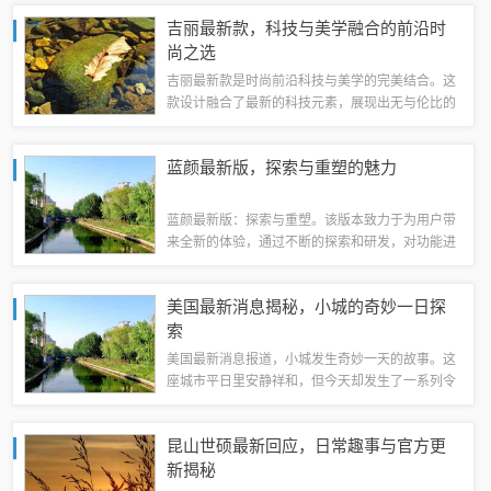
势的新动态台湾经济发展的新趋势解析社会文化新
吉丽最新款，科技与美学融合的前沿时
发展的亮点本文将为您带来关于台湾的几条最...
尚之选
吉丽最新款是时尚前沿科技与美学的完美结合。这
款设计融合了最新的科技元素，展现出无与伦比的
时尚感和品质。它展现了最新的设计理念，将科技
与美学无缝融合，为用户带来前所未有的使用体
蓝颜最新版，探索与重塑的魅力
验。无论是设计细节还是功能性能，都彰显了其...
蓝颜最新版：探索与重塑。该版本致力于为用户带
来全新的体验，通过不断的探索和研发，对功能进
行优化和重塑，以满足用户的多样化需求。蓝颜最
新版注重用户体验，力求在细节上做到极致，为用
美国最新消息揭秘，小城的奇妙一日探
户创造一个更加舒适、便捷、高效的使用环境...
索
美国最新消息报道，小城发生奇妙一天的故事。这
座城市平日里安静祥和，但今天却发生了一系列令
人惊奇的事件。从清晨开始，街头巷尾弥漫着神秘
氛围，各种新奇事物不断涌现。人们纷纷走出家
昆山世硕最新回应，日常趣事与官方更
门，探索这不同寻常的一天。小城居民们度过了...
新揭秘