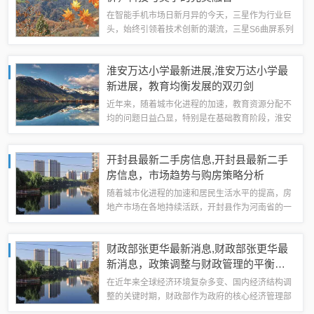
在智能手机市场日新月异的今天，三星作为行业巨
头，始终引领着技术创新的潮流，三星S6曲屏系列
以其独特的设计和卓越的性能，成为了众多消费者
心中的“梦幻手机”，本文将围绕三星S6曲屏的最新
淮安万达小学最新进展,淮安万达小学最
报价，深入探讨其三大核心要点：设计...
新进展，教育均衡发展的双刃剑
近年来，随着城市化进程的加速，教育资源分配不
均的问题日益凸显，特别是在基础教育阶段，淮安
万达小学作为一座新兴的城市学校，自其规划之初
便承载着缓解区域教育压力、促进教育均衡发展的
开封县最新二手房信息,开封县最新二手
重要使命，本文旨在探讨淮安万达小学的最新...
房信息，市场趋势与购房策略分析
随着城市化进程的加速和居民生活水平的提高，房
地产市场在各地持续活跃，开封县作为河南省的一
个重要区域，其二手房市场也呈现出多样化的特
点，本文旨在探讨开封县最新二手房信息的市场趋
财政部张更华最新消息,财政部张更华最
势，分析购房者的不同立场，并提出个人对于购...
新消息，政策调整与财政管理的平衡艺
术
在近年来全球经济环境复杂多变、国内经济结构调
整的关键时期，财政部作为政府的核心经济管理部
门，其每一项政策调整都牵动着市场敏感的神经，