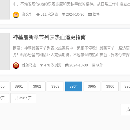
中，不难发现他/她的乐观态度和无私奉献的精神。从日常工作中透露
现出医生亲和的一面，而暖心瞬间更是让人感受到医者仁心。跟随最新
黎文华
511 次浏览
2024-10-30
软件
解...
神墓最新章节列表热血追更指南
摘要：神墓最新章节列表火热连载中，追更不停歇！最新章节一路追更
腾！精彩纷呈的剧情让人充满期待，不容错过的热血神墓世界等你来探
大家分享一部让人热血沸腾、追更成瘾的佳作——《神墓》，这部作品
蛛丝马迹
478 次浏览
2024-10-30
软件
险...
960
3961
3962
3963
3964
3965
3966
39
末页
共 3987 页