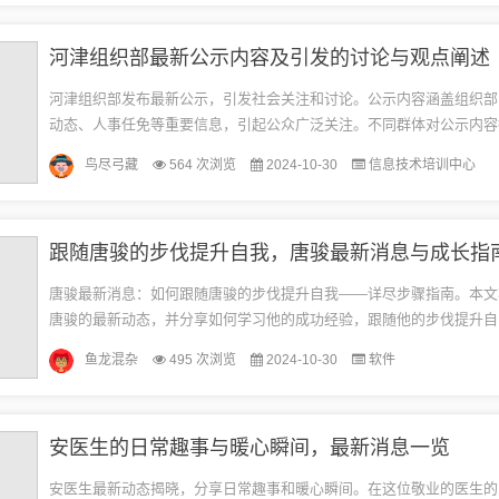
河津组织部最新公示内容及引发的讨论与观点阐述
河津组织部发布最新公示，引发社会关注和讨论。公示内容涵盖组织部
动态、人事任免等重要信息，引起公众广泛关注。不同群体对公示内容
点，有人支持组织部的决定，认为其公正、透明；也有人提出意见和建
鸟尽弓藏
564 次浏览
2024-10-30
信息技术培训中心
织...
跟随唐骏的步伐提升自我，唐骏最新消息与成长指
唐骏最新消息：如何跟随唐骏的步伐提升自我——详尽步骤指南。本文
唐骏的最新动态，并分享如何学习他的成功经验，跟随他的步伐提升自
步骤。通过阅读本文，你将了解到从唐骏身上汲取灵感，如何规划自己
鱼龙混杂
495 次浏览
2024-10-30
软件
径...
安医生的日常趣事与暖心瞬间，最新消息一览
安医生最新动态揭晓，分享日常趣事和暖心瞬间。在这位敬业的医生的