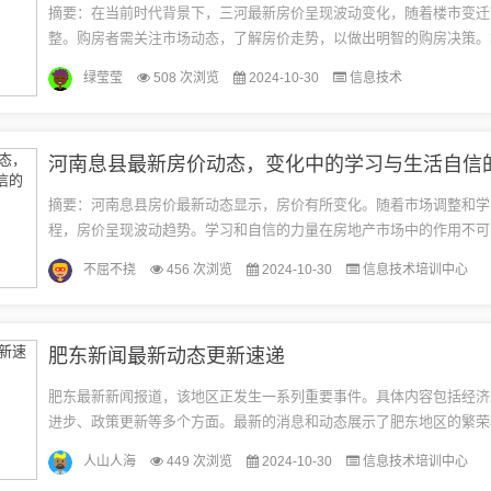
摘要：在当前时代背景下，三河最新房价呈现波动变化，随着楼市变迁
整。购房者需关注市场动态，了解房价走势，以做出明智的购房决策。
述了三河最新房价情况，反映了时代背景下楼市的变迁。背景概述部分
绿莹莹
508 次浏览
2024-10-30
信息技术
多...
河南息县最新房价动态，变化中的学习与生活自信
摘要：河南息县房价最新动态显示，房价有所变化。随着市场调整和学
程，房价呈现波动趋势。学习和自信的力量在房地产市场中的作用不可
者通过了解市场动态、学习相关知识，增强自信，做出明智的购房决策
不屈不挠
456 次浏览
2024-10-30
信息技术培训中心
县...
肥东新闻最新动态更新速递
肥东最新新闻报道，该地区正发生一系列重要事件。具体内容包括经济
进步、政策更新等多个方面。最新的消息和动态展示了肥东地区的繁荣
注肥东新闻，了解当地最新动态，对于了解该地区的发展状况具有重要
人山人海
449 次浏览
2024-10-30
信息技术培训中心
大...