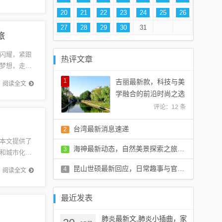
20
21
22
23
24
25
26
27
28
29
30
31
旅
闪耀，紧跟
热评文章
梦想，走向
革，就像
1
吉丽最新款，科技与美
阅读全文
学融合的前沿时尚之选
评论：12 条
台湾最新消息速递
2
本文提供了
评论：12 条
海神最新动态，自然美景探索之旅邀请启航
3
和城市化进
和最新房
评论：9 条
昆山世硕最新回应，日常趣事与官方更新揭秘
4
阅读全文
评论：9 条
最近发表
肺炎最新文,肺炎小插曲，家