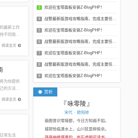
欢迎在宝塔面板安装Z-BlogPHP！
3
战警最新版游戏攻略指南，完成主要任务攻略及游戏指南
4
的最新工作
欢迎在宝塔面板安装Z-BlogPHP！
5
持不同观
议，希望组
战警最新版游戏攻略指南，完成主要任务攻略及游戏指南
6
阅读全文
欢迎在宝塔面板安装Z-BlogPHP！
7
战警最新版游戏攻略指南，完成主要任务攻略及游戏指南
8
南
欢迎在宝塔面板安装Z-BlogPHP！
9
将为你提供
己的方法和
赏析
的成长路
阅读全文
咏零陵
宋代
·
欧阳修
画图曾识零陵郡，今日方知画不如。
城郭恰临潇水上，山川犹是柳侯余。
日常生活
驿亭幽绝堪垂钓，岩石虚明可读书。