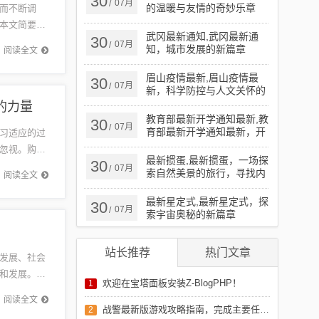
30
07月
/
的温暖与友情的奇妙乐章
而不断调
本文简要概
武冈最新通知,武冈最新通
30
可以增加更
07月
/
知，城市发展的新篇章
阅读全文
眉山疫情最新,眉山疫情最
30
07月
/
新，科学防控与人文关怀的
平衡之道
的力量
教育部最新开学通知最新,教
30
07月
/
育部最新开学通知最新，开
习适应的过
启学习新篇章，拥抱自信与
忽视。购房
成就
最新掼蛋,最新掼蛋，一场探
30
。河南息
07月
/
索自然美景的旅行，寻找内
阅读全文
心的宁静
最新星定式,最新星定式，探
30
07月
/
索宇宙奥秘的新篇章
站长推荐
热门文章
发展、社会
和发展。关
欢迎在宝塔面板安装Z-BlogPHP！
1
意义。重
阅读全文
战警最新版游戏攻略指南，完成主要任务攻略及游戏指南
2