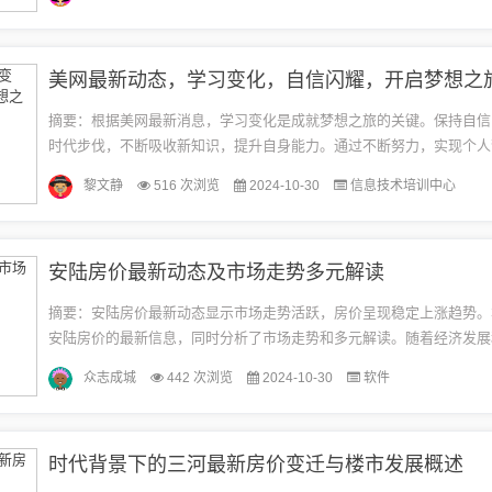
自...
美网最新动态，学习变化，自信闪耀，开启梦想之
摘要：根据美网最新消息，学习变化是成就梦想之旅的关键。保持自信
时代步伐，不断吸收新知识，提升自身能力。通过不断努力，实现个人
成功之路。随着春天的到来，万物复苏，美网也迎来了全新的赛季和变
黎文静
516 次浏览
2024-10-30
信息技术培训中心
大...
安陆房价最新动态及市场走势多元解读
摘要：安陆房价最新动态显示市场走势活跃，房价呈现稳定上涨趋势。
安陆房价的最新信息，同时分析了市场走势和多元解读。随着经济发展
程加速，安陆房地产市场持续繁荣，房价上涨动力不减。关注市场动态
众志成城
442 次浏览
2024-10-30
软件
价...
时代背景下的三河最新房价变迁与楼市发展概述