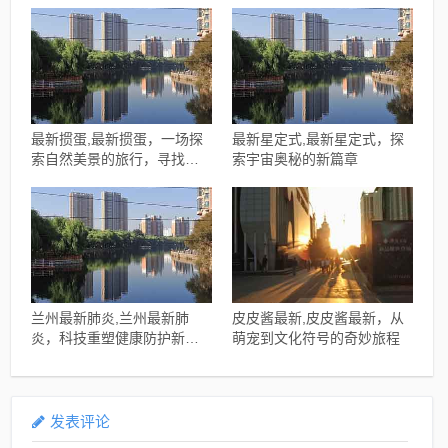
平衡之道
启学习新篇章，拥抱自信与
成就
最新掼蛋,最新掼蛋，一场探
最新星定式,最新星定式，探
索自然美景的旅行，寻找内
索宇宙奥秘的新篇章
心的宁静
兰州最新肺炎,兰州最新肺
皮皮酱最新,皮皮酱最新，从
炎，科技重塑健康防护新纪
萌宠到文化符号的奇妙旅程
元
发表评论