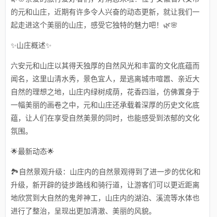
的元和山庄，近期有许多令人兴奋的动态更新，就让我们一
起走进这个美丽的山庄，感受它独特的魅力吧！🌿🌸
✨山庄概述✨
六安元和山庄以其得天独厚的自然风光和丰富的文化底蕴而
闻名，这里山清水秀，景色宜人，是逃离城市喧嚣、亲近大
自然的理想之地，山庄内绿树成荫，花香四溢，仿佛置身于
一幅美丽的画卷之中，元和山庄还承载着深厚的历史文化底
蕴，让人们在享受自然美景的同时，也能感受到浓郁的文化
氛围。
🌟最新动态🌟
🏞️自然景观升级：山庄内的自然景观得到了进一步的优化和
升级，新开辟的徒步路线和骑行道，让游客们可以更近距离
地欣赏到大自然的鬼斧神工，山庄内的湖泊、溪流等水体也
进行了整治，呈现出更加清澈、美丽的风貌。