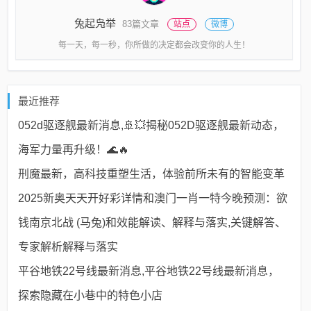
兔起凫举
83篇文章
站点
微博
每一天，每一秒，你所做的决定都会改变你的人生！
最近推荐
052d驱逐舰最新消息,🚢💥揭秘052D驱逐舰最新动态，
海军力量再升级！🌊🔥
刑魔最新，高科技重塑生活，体验前所未有的智能变革
2025新奥天天开好彩详情和澳门一肖一特今晚预测：欲
钱南京北战 (马兔)和效能解读、解释与落实,关键解答、
专家解析解释与落实​
平谷地铁22号线最新消息,平谷地铁22号线最新消息，
探索隐藏在小巷中的特色小店