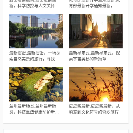
新，科学防控与人文关怀的
育部最新开学通知最新，开
平衡之道
启学习新篇章，拥抱自信与
成就
最新掼蛋,最新掼蛋，一场探
最新星定式,最新星定式，探
索自然美景的旅行，寻找内
索宇宙奥秘的新篇章
心的宁静
兰州最新肺炎,兰州最新肺
皮皮酱最新,皮皮酱最新，从
炎，科技重塑健康防护新纪
萌宠到文化符号的奇妙旅程
元