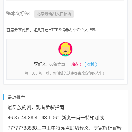
本文标签：
北京最新刮大白招聘
百度分享代码，如果开启HTTPS请参考李洋个人博客
李静雅
63篇文章
站点
微博
每一天，每一秒，你所做的决定都会改变你的人生！
最近推荐
最新放的剧，观看步骤指南
46-37-44-38-41-43 T:06：新奥一肖一特预测或
77777788888王中王中特亮点贴切释义、专家解析解释